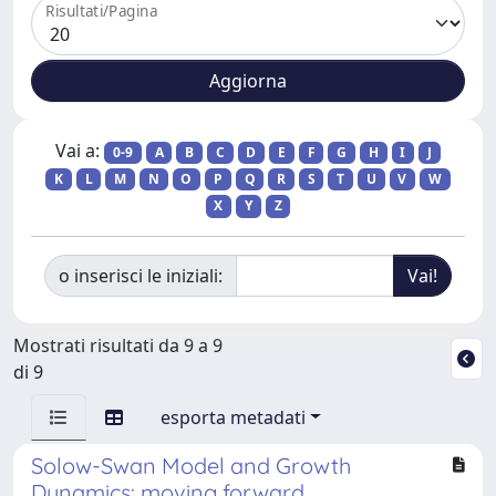
Risultati/Pagina
Vai a:
0-9
A
B
C
D
E
F
G
H
I
J
K
L
M
N
O
P
Q
R
S
T
U
V
W
X
Y
Z
o inserisci le iniziali:
Mostrati risultati da 9 a 9
di 9
esporta metadati
Solow-Swan Model and Growth
Dynamics: moving forward