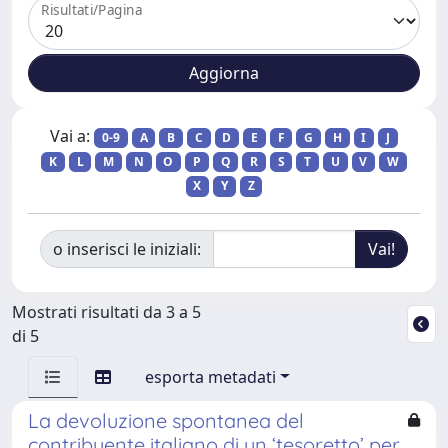
Risultati/Pagina
Vai a:
0-9
A
B
C
D
E
F
G
H
I
J
K
L
M
N
O
P
Q
R
S
T
U
V
W
X
Y
Z
o inserisci le iniziali:
Mostrati risultati da 3 a 5
di 5
esporta metadati
La devoluzione spontanea del
contribuente italiano di un ‘tesoretto’ per