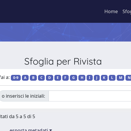
Home
Sfo
Sfoglia per Rivista
ai a:
0-9
A
B
C
D
E
F
G
H
I
J
K
L
M
N
o inserisci le iniziali:
tati da 5 a 5 di 5
esporta metadati