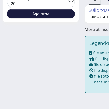
Sulla tas
1985-01-01
Mostrati risul
Legenda
file ad 
file dis
file disp
file disp
file sot
nessun f