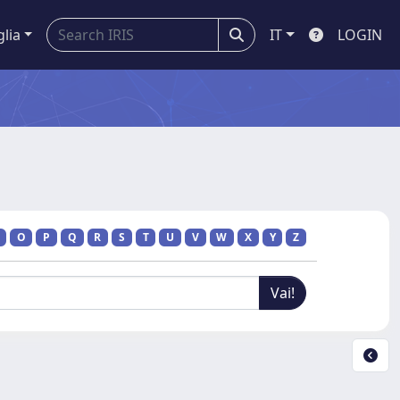
glia
IT
LOGIN
O
P
Q
R
S
T
U
V
W
X
Y
Z