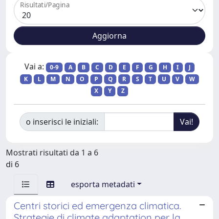
Risultati/Pagina
Vai a:
0-9
A
B
C
D
E
F
G
H
I
J
K
L
M
N
O
P
Q
R
S
T
U
V
W
X
Y
Z
o inserisci le iniziali:
Mostrati risultati da 1 a 6
di 6
esporta metadati
Centri storici ed emergenza climatica.
Strategie di climate adaptation per la