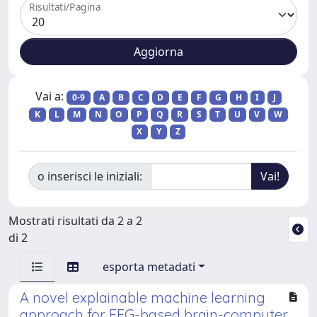
Risultati/Pagina
Vai a:
0-9
A
B
C
D
E
F
G
H
I
J
K
L
M
N
O
P
Q
R
S
T
U
V
W
X
Y
Z
o inserisci le iniziali:
Mostrati risultati da 2 a 2
di 2
esporta metadati
A novel explainable machine learning
approach for EEG-based brain-computer