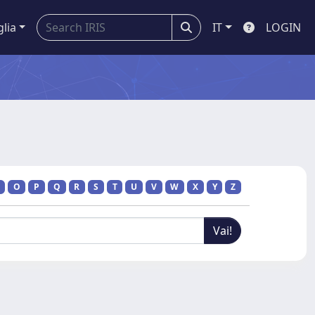
glia
IT
LOGIN
O
P
Q
R
S
T
U
V
W
X
Y
Z