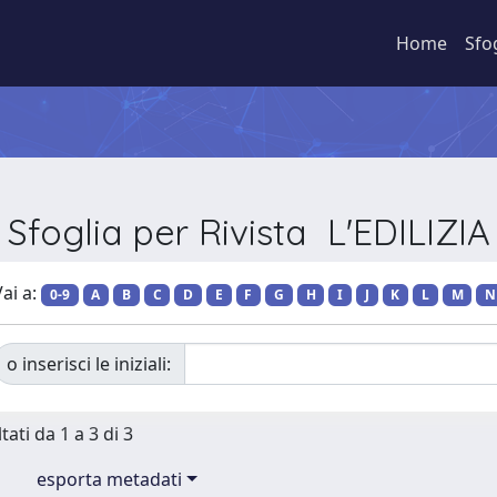
Home
Sfo
Sfoglia per Rivista L'EDILIZIA
ai a:
0-9
A
B
C
D
E
F
G
H
I
J
K
L
M
N
o inserisci le iniziali:
tati da 1 a 3 di 3
esporta metadati