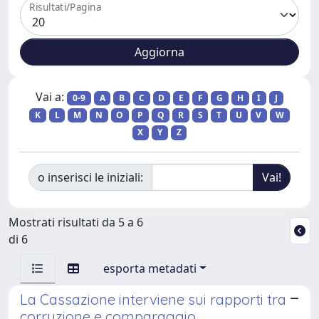
Risultati/Pagina
Vai a:
0-9
A
B
C
D
E
F
G
H
I
J
K
L
M
N
O
P
Q
R
S
T
U
V
W
X
Y
Z
o inserisci le iniziali:
Mostrati risultati da 5 a 6
di 6
esporta metadati
La Cassazione interviene sui rapporti tra
corruzione e comparaggio