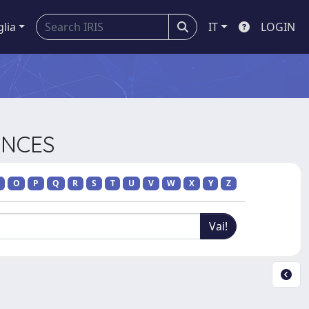
glia
IT
LOGIN
ANCES
O
P
Q
R
S
T
U
V
W
X
Y
Z