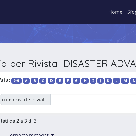
Home
Sfo
lia per Rivista DISASTER ADV
ai a:
0-9
A
B
C
D
E
F
G
H
I
J
K
L
M
N
o inserisci le iniziali:
tati da 2 a 3 di 3
esporta metadati