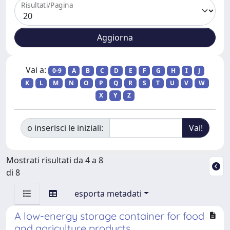
Risultati/Pagina
Vai a:
0-9
A
B
C
D
E
F
G
H
I
J
K
L
M
N
O
P
Q
R
S
T
U
V
W
X
Y
Z
o inserisci le iniziali:
Mostrati risultati da 4 a 8
di 8
esporta metadati
A low-energy storage container for food
and agriculture products