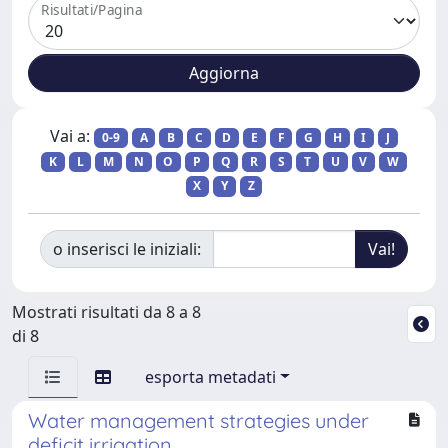
Risultati/Pagina
Vai a:
0-9
A
B
C
D
E
F
G
H
I
J
K
L
M
N
O
P
Q
R
S
T
U
V
W
X
Y
Z
o inserisci le iniziali:
Mostrati risultati da 8 a 8
di 8
esporta metadati
Water management strategies under
deficit irrigation