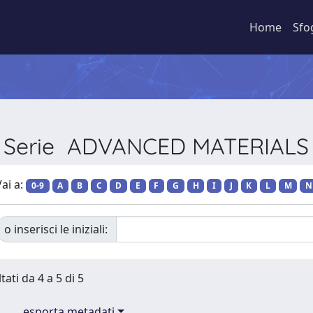
Home
Sfo
er Serie ADVANCED MATERIAL
ai a:
0-9
A
B
C
D
E
F
G
H
I
J
K
L
M
N
o inserisci le iniziali:
tati da 4 a 5 di 5
esporta metadati