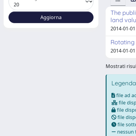
The publi
land val
2014-01-01
Rotating
2014-01-01 
Mostrati risul
Legenda
file ad 
file dis
file disp
file disp
file sot
nessun f