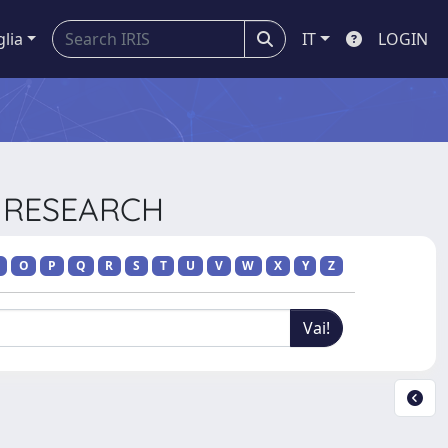
glia
IT
LOGIN
S RESEARCH
O
P
Q
R
S
T
U
V
W
X
Y
Z