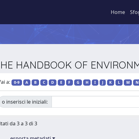
Home
Sfo
ie THE HANDBOOK OF ENVIRON
ai a:
0-9
A
B
C
D
E
F
G
H
I
J
K
L
M
N
o inserisci le iniziali:
tati da 3 a 3 di 3
esporta metadati