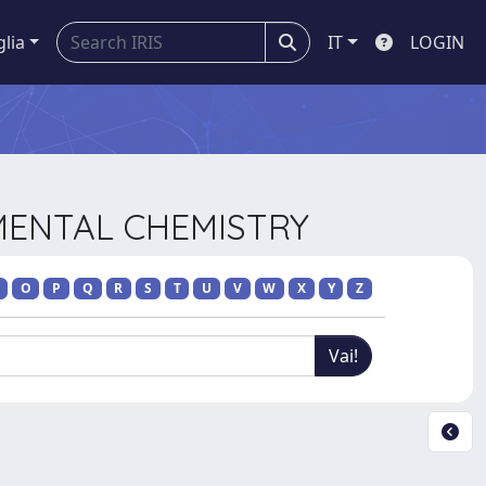
glia
IT
LOGIN
MENTAL CHEMISTRY
O
P
Q
R
S
T
U
V
W
X
Y
Z