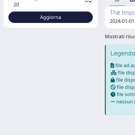
The Impa
2024-01-01
Mostrati risul
Legenda
file ad 
file dis
file disp
file disp
file sot
nessun f