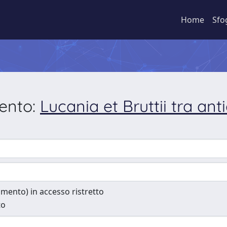
Home
Sfo
mento:
Lucania et Bruttii tra ant
cumento) in accesso ristretto
to