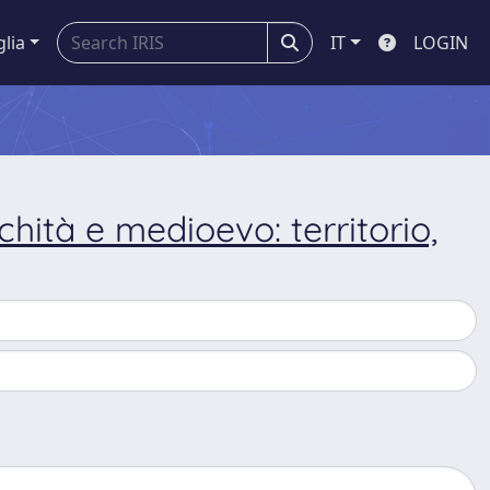
glia
IT
LOGIN
ichità e medioevo: territorio,