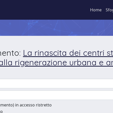
Home
Sfo
mento:
La rinascita dei centri s
io alla rigenerazione urbana e
cumento) in accesso ristretto
to