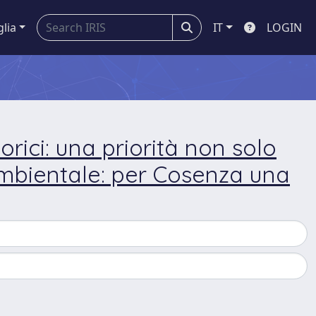
glia
IT
LOGIN
torici: una priorità non solo
 ambientale: per Cosenza una