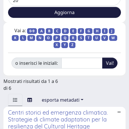
Vai a:
0-9
A
B
C
D
E
F
G
H
I
J
K
L
M
N
O
P
Q
R
S
T
U
V
W
X
Y
Z
o inserisci le iniziali:
Mostrati risultati da 1 a 6
di 6
esporta metadati
Centri storici ed emergenza climatica.
Strategie di climate adaptation per la
resilienza del Cultural Heritage