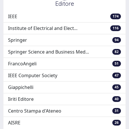
Editore
IEEE
174
Institute of Electrical and Elect...
116
Springer
94
Springer Science and Business Med...
82
FrancoAngeli
51
IEEE Computer Society
47
Giappichelli
45
Iiriti Editore
40
Centro Stampa d'Ateneo
31
AISRE
26