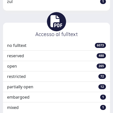
zul
1
Accesso al fulltext
no fulltext
6073
reserved
488
open
265
restricted
72
partially open
12
embargoed
1
mixed
1