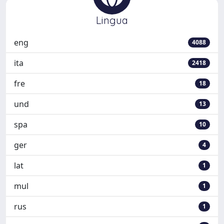
Lingua
eng
4088
ita
2418
fre
18
und
13
spa
10
ger
4
lat
1
mul
1
rus
1