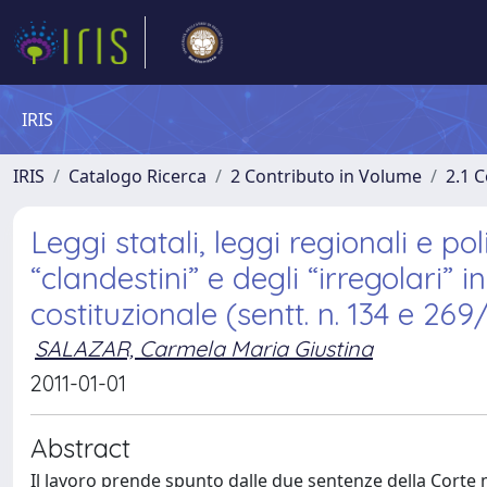
IRIS
IRIS
Catalogo Ricerca
2 Contributo in Volume
2.1 C
Leggi statali, leggi regionali e poli
“clandestini” e degli “irregolari” 
costituzionale (sentt. n. 134 e 269
SALAZAR, Carmela Maria Giustina
2011-01-01
Abstract
Il lavoro prende spunto dalle due sentenze della Corte 