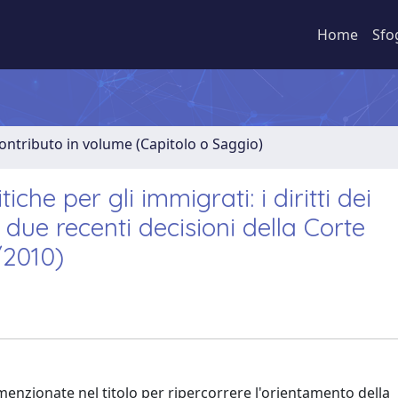
Home
Sfo
ontributo in volume (Capitolo o Saggio)
tiche per gli immigrati: i diritti dei
in due recenti decisioni della Corte
/2010)
menzionate nel titolo per ripercorrere l'orientamento della