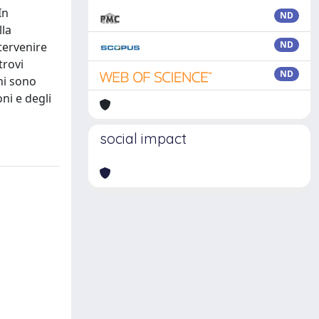
In
ND
lla
ND
tervenire
trovi
ND
ni sono
ni e degli
social impact