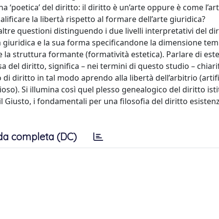
 ‘poetica’ del diritto: il diritto è un’arte oppure è come l’ar
lificare la libertà rispetto al formare dell’arte giuridica?
re questioni distinguendo i due livelli interpretativi del dir
a giuridica e la sua forma specificandone la dimensione te
 la struttura formante (formatività estetica). Parlare di este
osa del diritto, significa – nei termini di questo studio – chiari
 diritto in tal modo aprendo alla libertà dell’arbitrio (artifi
oso). Si illumina così quel plesso genealogico del diritto isti
d il Giusto, i fondamentali per una filosofia del diritto esiste
da completa (DC)