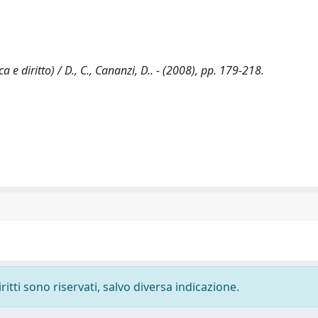
ica e diritto) / D., C., Cananzi, D.. - (2008), pp. 179-218.
ritti sono riservati, salvo diversa indicazione.