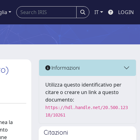
glia
IT
LOGIN
to)
Informazioni
Utilizza questo identificativo per
citare o creare un link a questo
documento:
https://hdl.handle.net/20.500.123
18/10261
nea la
ento
Citazioni
cune