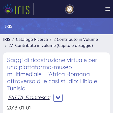
IRIS
IRIS
Catalogo Ricerca
2 Contributo in Volume
2.1 Contributo in volume (Capitolo o Saggio)
Saggi di ricostruzione virtuale per
una piattaforma-museo
multimediale. L’Africa Romana
attraverso due casi studio: Libia e
Tunisia
FATTA, Francesca
;
2013-01-01