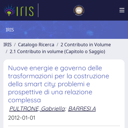
IRIS
IRIS
Catalogo Ricerca
2 Contributo in Volume
2.1 Contributo in volume (Capitolo o Saggio)
Nuove energie e governo delle
trasformazioni per la costruzione
della smart city: problemi e
prospettive di una relazione
complessa
PULTRONE, Gabriella
;
BARRESI A
2012-01-01