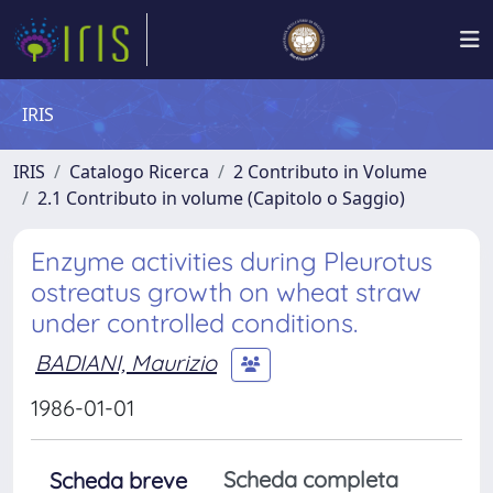
IRIS
IRIS
Catalogo Ricerca
2 Contributo in Volume
2.1 Contributo in volume (Capitolo o Saggio)
Enzyme activities during Pleurotus
ostreatus growth on wheat straw
under controlled conditions.
BADIANI, Maurizio
1986-01-01
Scheda completa
Scheda breve