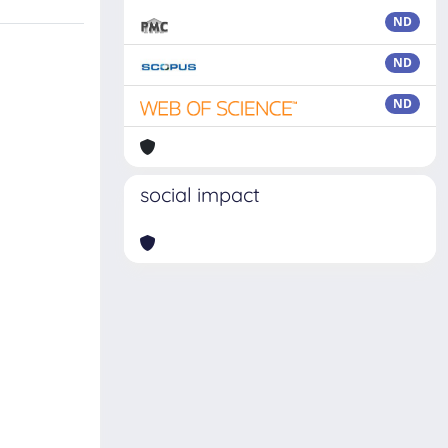
ND
ND
ND
social impact