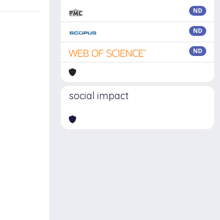
ND
ND
ND
social impact