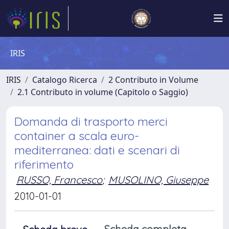
IRIS
IRIS
Catalogo Ricerca
2 Contributo in Volume
2.1 Contributo in volume (Capitolo o Saggio)
Domanda di trasporto merci
container a scala euro-
mediterranea: dati e scenari di
riferimento
RUSSO, Francesco
;
MUSOLINO, Giuseppe
2010-01-01