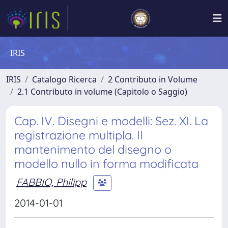
IRIS
IRIS
Catalogo Ricerca
2 Contributo in Volume
2.1 Contributo in volume (Capitolo o Saggio)
Cap. IV. Disegni e modelli: Sez. XI. La
registrazione multipla. Il
mantenimento del disegno o
modello nullo in forma modificata
FABBIO, Philipp
2014-01-01