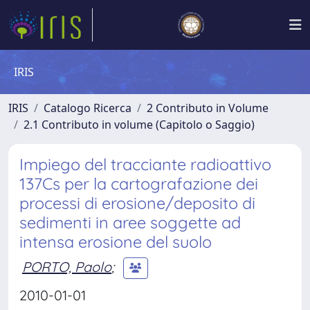
IRIS
IRIS
Catalogo Ricerca
2 Contributo in Volume
2.1 Contributo in volume (Capitolo o Saggio)
Impiego del tracciante radioattivo
137Cs per la cartografazione dei
processi di erosione/deposito di
sedimenti in aree soggette ad
intensa erosione del suolo
PORTO, Paolo
;
2010-01-01