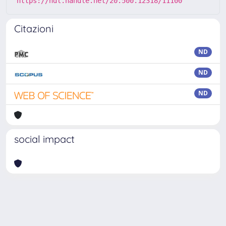
https://hdl.handle.net/20.500.12318/11100
Citazioni
ND
ND
ND
social impact
Powered by
IRIS
-
about IRIS
-