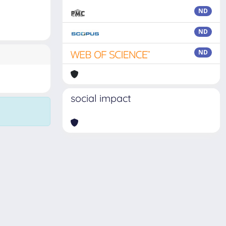
ND
ND
ND
social impact