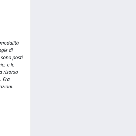
e modalità
ogie di
a sono posti
o, e le
a risorsa
. Era
azioni.