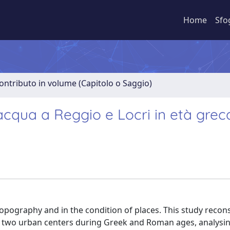
Home
Sfo
ontributo in volume (Capitolo o Saggio)
cqua a Reggio e Locri in età grec
 topography and in the condition of places. This study recon
he two urban centers during Greek and Roman ages, analysin