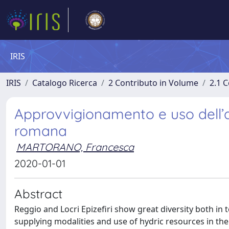
IRIS
IRIS
Catalogo Ricerca
2 Contributo in Volume
2.1 C
Approvvigionamento e uso dell’a
romana
MARTORANO, Francesca
2020-01-01
Abstract
Reggio and Locri Epizefiri show great diversity both in
supplying modalities and use of hydric resources in t