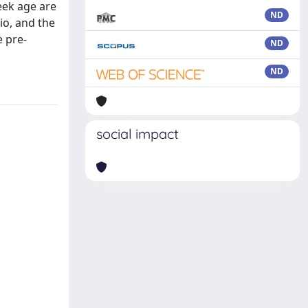
eek age are
ND
io, and the
e pre-
ND
ND
social impact