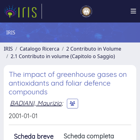
IRIS
IRIS
Catalogo Ricerca
2 Contributo in Volume
2.1 Contributo in volume (Capitolo o Saggio)
The impact of greenhouse gases on
antioxidants and foliar defence
compounds
BADIANI, Maurizio
;
2001-01-01
Scheda completa
Scheda breve