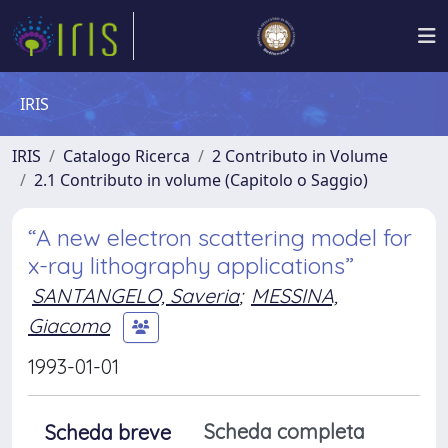
IRIS
IRIS
Catalogo Ricerca
2 Contributo in Volume
2.1 Contributo in volume (Capitolo o Saggio)
“A new electron scattering model for
x-ray lithography applications”
SANTANGELO, Saveria
;
MESSINA,
Giacomo
1993-01-01
Scheda completa
Scheda breve