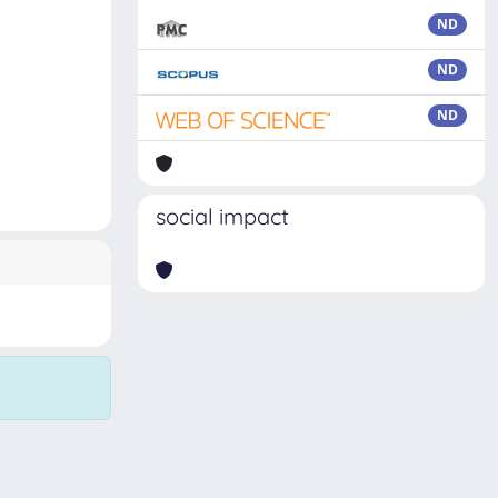
ND
ND
ND
social impact