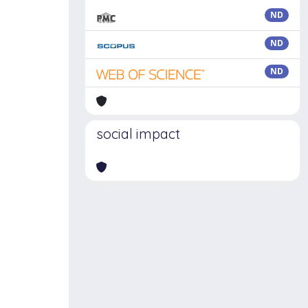
ND
ND
ND
social impact