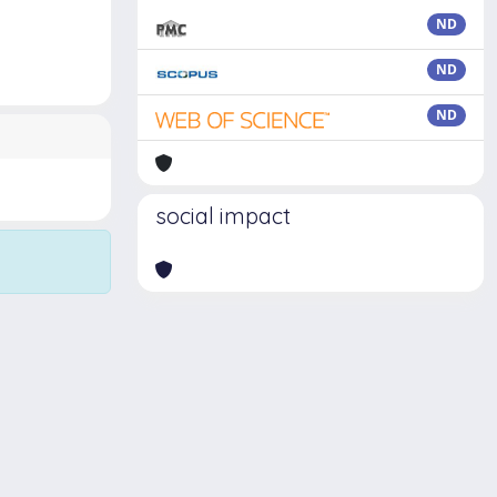
ND
ND
ND
social impact