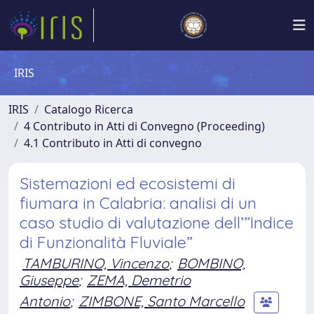
IRIS
IRIS
Catalogo Ricerca
4 Contributo in Atti di Convegno (Proceeding)
4.1 Contributo in Atti di convegno
Sistemazioni ed ecosistemi di
fiumara in Calabria: analisi di un
caso studio di valutazione dell’”Indice
di Funzionalità Fluviale”
TAMBURINO, Vincenzo
;
BOMBINO,
Giuseppe
;
ZEMA, Demetrio
Antonio
;
ZIMBONE, Santo Marcello