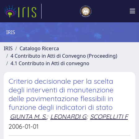
IRIS
IRIS
Catalogo Ricerca
4 Contributo in Atti di Convegno (Proceeding)
4.1 Contributo in Atti di convegno
Criterio decisionale per la scelta
degli interventi di manutenzione
delle pavimentazione flessibili in
funzione degli indicatori di stato
GIUNTA M. S.
;
LEONARDI G
;
SCOPELLITI F
2006-01-01