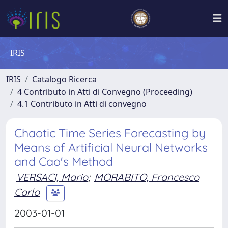
IRIS
IRIS
Catalogo Ricerca
4 Contributo in Atti di Convegno (Proceeding)
4.1 Contributo in Atti di convegno
Chaotic Time Series Forecasting by
Means of Artificial Neural Networks
and Cao's Method
VERSACI, Mario
;
MORABITO, Francesco
Carlo
2003-01-01