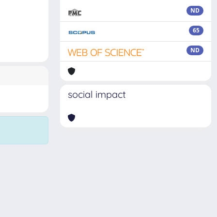
ND
65
ND
social impact