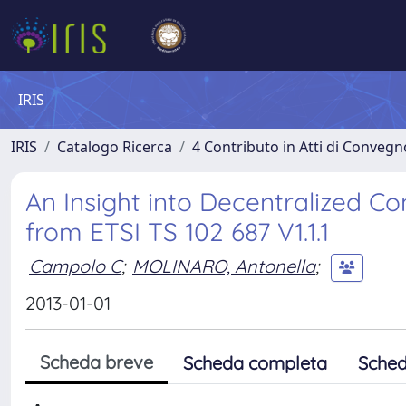
IRIS
IRIS
Catalogo Ricerca
4 Contributo in Atti di Conveg
An Insight into Decentralized C
from ETSI TS 102 687 V1.1.1
Campolo C
;
MOLINARO, Antonella
;
2013-01-01
Scheda breve
Scheda completa
Sched