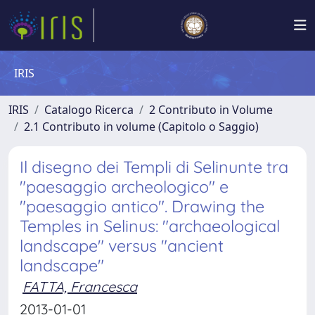
IRIS
IRIS
Catalogo Ricerca
2 Contributo in Volume
2.1 Contributo in volume (Capitolo o Saggio)
Il disegno dei Templi di Selinunte tra
"paesaggio archeologico" e
"paesaggio antico". Drawing the
Temples in Selinus: "archaeological
landscape" versus "ancient
landscape"
FATTA, Francesca
2013-01-01