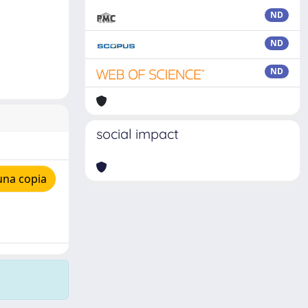
ND
ND
ND
social impact
una copia