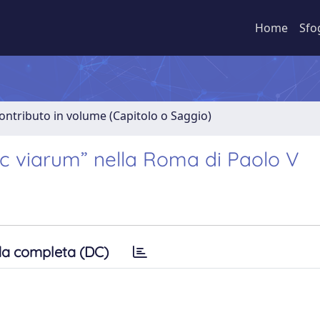
Home
Sfo
ontributo in volume (Capitolo o Saggio)
ac viarum” nella Roma di Paolo V
a completa (DC)