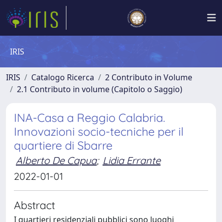
IRIS
IRIS
Catalogo Ricerca
2 Contributo in Volume
2.1 Contributo in volume (Capitolo o Saggio)
INA-Casa a Reggio Calabria.
Innovazioni socio-tecniche per il
quartiere di Sbarre
Alberto De Capua
;
Lidia Errante
2022-01-01
Abstract
I quartieri residenziali pubblici sono luoghi