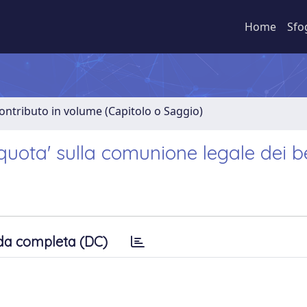
Home
Sfo
ontributo in volume (Capitolo o Saggio)
'quota' sulla comunione legale dei b
da completa (DC)