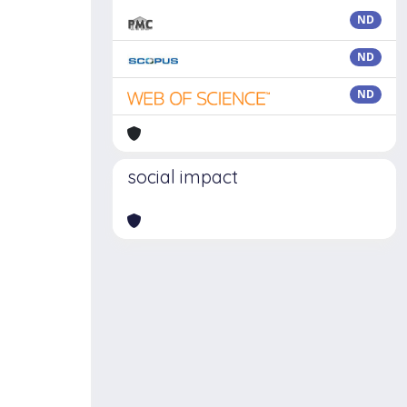
ND
ND
ND
social impact