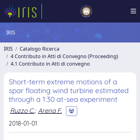
IRIS
IRIS
Catalogo Ricerca
4 Contributo in Atti di Convegno (Proceeding)
4.1 Contributo in Atti di convegno
Short-term extreme motions of a
spar floating wind turbine estimated
through a 1:30 at-sea experiment
Ruzzo C.
;
Arena F.
2018-01-01