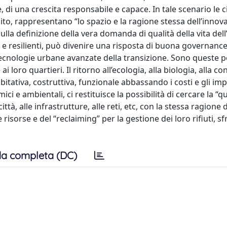
, di una crescita responsabile e capace. In tale scenario le c
ito, rappresentano “lo spazio e la ragione stessa dell’innov
la definizione della vera domanda di qualità della vita dell
ari e resilienti, può divenire una risposta di buona governance
ecnologie urbane avanzate della transizione. Sono queste pe
ai loro quartieri. Il ritorno all’ecologia, alla biologia, alla c
bitativa, costruttiva, funzionale abbassando i costi e gli impa
i e ambientali, ci restituisce la possibilità di cercare la “qu
 città, alle infrastrutture, alle reti, etc, con la stessa ragione d
risorse e del “reclaiming” per la gestione dei loro rifiuti, sfr
a completa (DC)