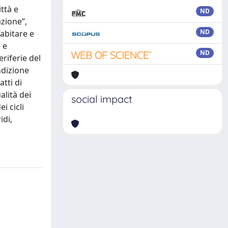
ittà e
ND
azione”,
ND
’abitare e
 e
ND
riferie del
ondizione
tti di
alità dei
social impact
ei cicli
idi,