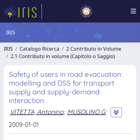
IRIS
IRIS
Catalogo Ricerca
2 Contributo in Volume
2.1 Contributo in volume (Capitolo o Saggio)
Safety of users in road evacuation:
modelling and DSS for transport
supply and supply-demand
interaction
VITETTA, Antonino
;
MUSOLINO G
;
2009-01-01