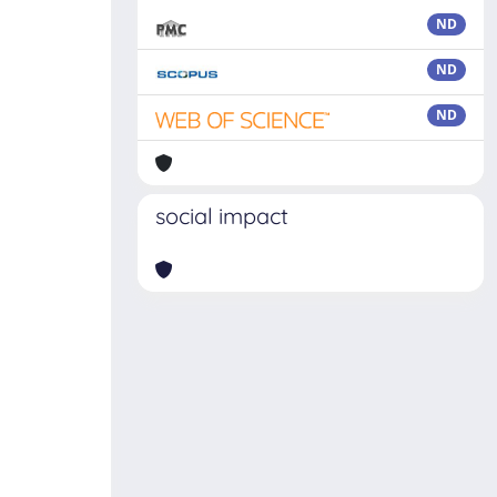
ND
ND
ND
social impact