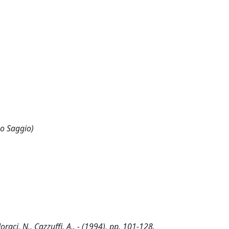
 o Saggio)
oraci, N., Cazzuffi, A.. - (1994), pp. 101-128.