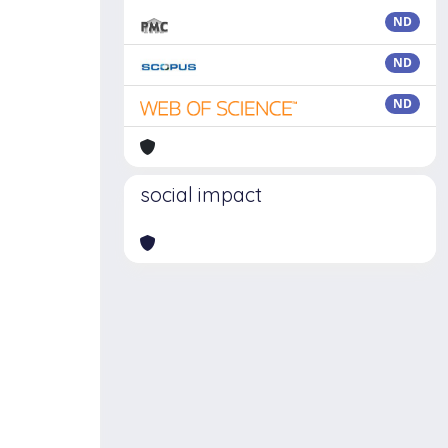
ND
ND
ND
social impact