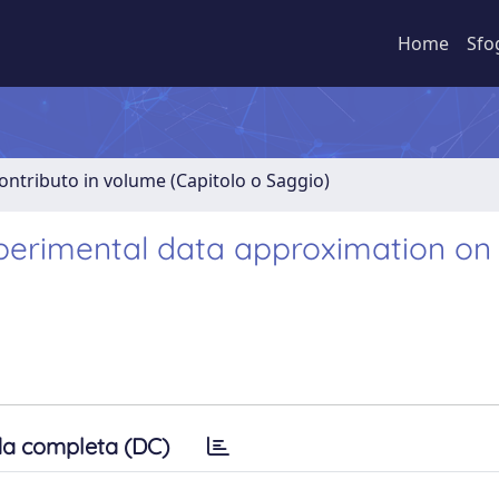
Home
Sfo
ontributo in volume (Capitolo o Saggio)
perimental data approximation on
a completa (DC)