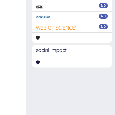
ND
ND
ND
social impact