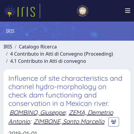
IRIS
IRIS
Catalogo Ricerca
4 Contributo in Atti di Convegno (Proceeding)
4.1 Contributo in Atti di convegno
Influence of site characteristics and
channel hydro-morphology on
check dam functioning and
conservation in a Mexican river.
BOMBINO, Giuseppe
;
ZEMA, Demetrio
Antonio
;
ZIMBONE, Santo Marcello
2019-01-01