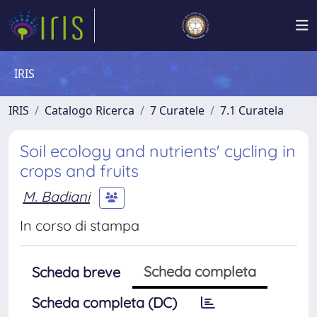
IRIS
IRIS
Catalogo Ricerca
7 Curatele
7.1 Curatela
Soil ecology and nutrients' cycling in
crops and fruits
M. Badiani
In corso di stampa
Scheda completa
Scheda breve
Scheda completa (DC)