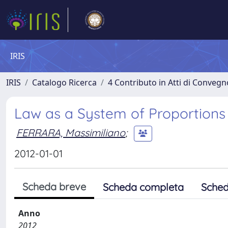
IRIS
IRIS
Catalogo Ricerca
4 Contributo in Atti di Conveg
Law as a System of Proportion
FERRARA, Massimiliano
;
2012-01-01
Scheda breve
Scheda completa
Sched
Anno
2012