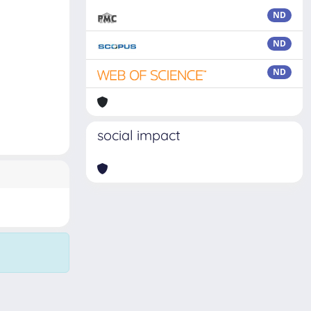
ND
ND
ND
social impact